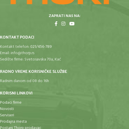
ZAPRATI NAS NA:
KONTAKT PODACI
Kontakt telefon:
021/456-789
Email:
info@thorp.rs
Sedište firme: Svetosavska 70a, Kać
RADNO VREME KORISNIČKE SLUŽBE
Radnim danom od 08 do 16h
KORISNI LINKOVI
Podaci firme
Novosti
Serviseri
Prodajna mesta
Postani Thorp prodavac