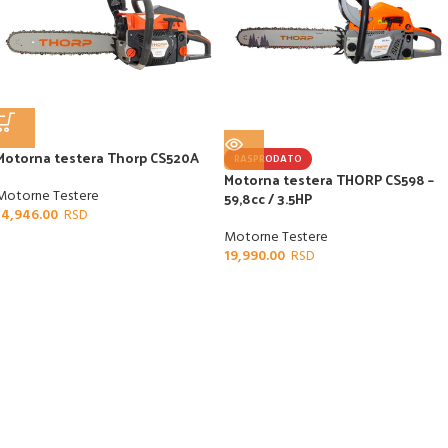
Motorna testera Thorp CS520A
RASPRODATO
Motorna testera THORP CS598 –
Motorne Testere
59,8cc / 3.5HP
14,946.00
Motorne Testere
19,990.00