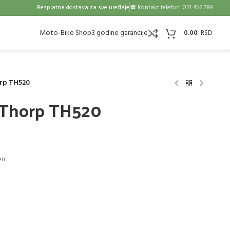
Besplatna dostava za sve uređaje
🕿 Kontakt telefon: 021 456 789
Moto-Bike Shop
3 godine garancije
0.00
orp TH520
 Thorp TH520
en