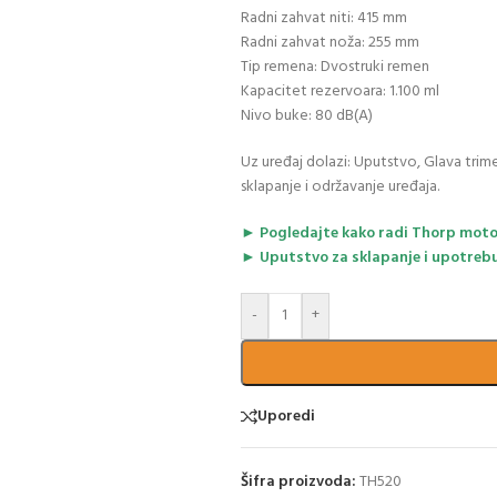
Radni zahvat niti: 415 mm
Radni zahvat noža: 255 mm
Tip remena: Dvostruki remen
Kapacitet rezervoara: 1.100 ml
Nivo buke: 80 dB(A)
Uz uređaj dolazi: Uputstvo, Glava trim
sklapanje i održavanje uređaja.
► Pogledajte kako radi Thorp moto
► Uputstvo za sklapanje i upotreb
-
+
Uporedi
Šifra proizvoda:
TH520