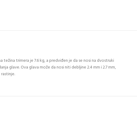
ežina trimera je 7.6 kg, a predviđen je da se nosi na dvostruki
anja glave. Ova glava može da nosi niti debljine 2.4 mm i 2.7 mm,
rastinje.