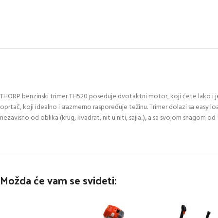
THORP benzinski trimer TH520 poseduje dvotaktni motor, koji ćete lako i je
oprtač, koji idealno i srazmerno raspoređuje težinu. Trimer dolazi sa easy l
nezavisno od oblika (krug, kvadrat, nit u niti, sajla..), a sa svojom snagom o
Možda će vam se svideti: