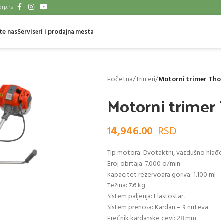
rp.rs
te nas
Serviseri i prodajna mesta
Početna
/
Trimeri
/
Motorni trimer Th
Motorni trimer
14,946.00
Tip motora: Dvotaktni, vazdušno hlađ
Broj obrtaja: 7.000 o/min
Kapacitet rezervoara goriva: 1.100 ml
Težina: 7.6 kg
Sistem paljenja: Elastostart
Sistem prenosa: Kardan – 9 nuteva
Prečnik kardanske cevi: 28 mm