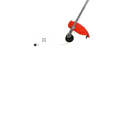
Uveličaj sliku