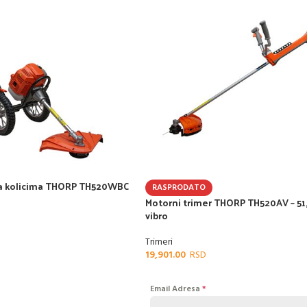
na kolicima THORP TH520WBC
RASPRODATO
Motorni trimer THORP TH520AV – 51,7
vibro
Trimeri
19,901.00
Email Adresa
*