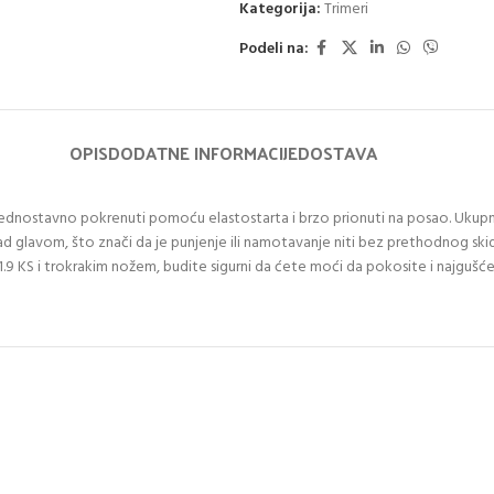
Kategorija:
Trimeri
Podeli na:
OPIS
DODATNE INFORMACIJE
DOSTAVA
dnostavno pokrenuti pomoću elastostarta i brzo prionuti na posao. Ukupna t
oad glavom, što znači da je punjenje ili namotavanje niti bez prethodnog skid
d 1.9 KS i trokrakim nožem, budite sigurni da ćete moći da pokosite i najgušće 