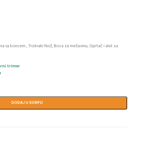
era sa koncem , Trokraki Nož, Boca za mešavinu, Oprtač i alat za
rni trimer
u
DODAJ U KORPU