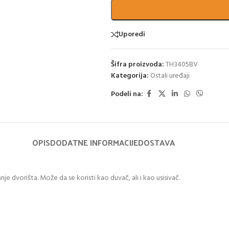
Uporedi
Šifra proizvoda:
TH3405BV
Kategorija:
Ostali uređaji
Podeli na:
OPIS
DODATNE INFORMACIJE
DOSTAVA
 dvorišta. Može da se koristi kao duvač, ali i kao usisivač.