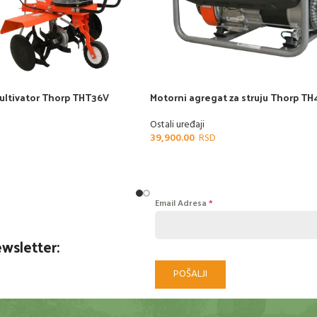
kultivator Thorp THT36V
Motorni agregat za struju Thorp T
Ostali uređaji
39,900.00
Email Adresa
*
ewsletter:
POŠALJI