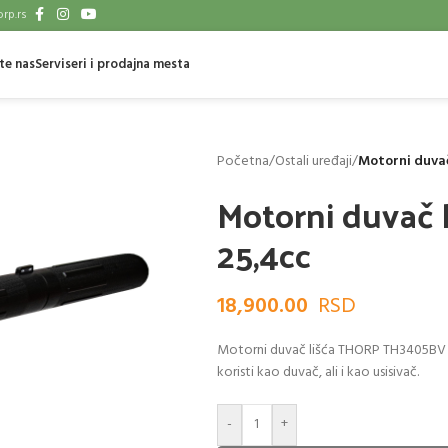
rp.rs
te nas
Serviseri i prodajna mesta
Početna
/
Ostali uređaji
/
Motorni duva
Motorni duvač
25,4cc
18,900.00
Motorni duvač lišća THORP TH3405BV ol
koristi kao duvač, ali i kao usisivač.
-
+