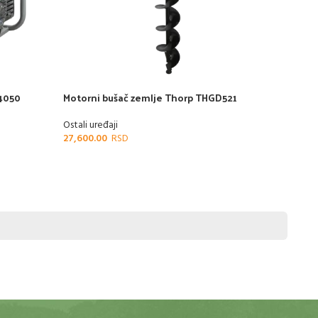
H4050
Motorni bušač zemlje Thorp THGD521
RAS
Trak
Ostali uređaji
saku
27,600.00
Ostali
135,