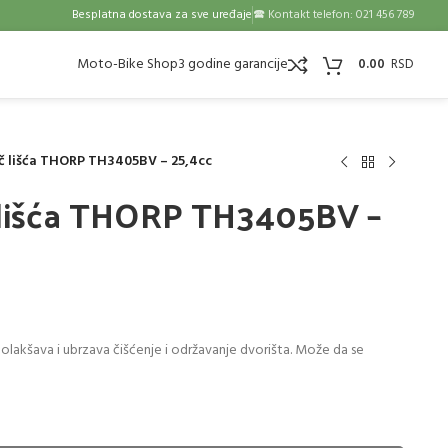
Besplatna dostava za sve uređaje
🕿 Kontakt telefon: 021 456 789
Moto-Bike Shop
3 godine garancije
0.00
č lišća THORP TH3405BV – 25,4cc
 lišća THORP TH3405BV –
akšava i ubrzava čišćenje i održavanje dvorišta. Može da se