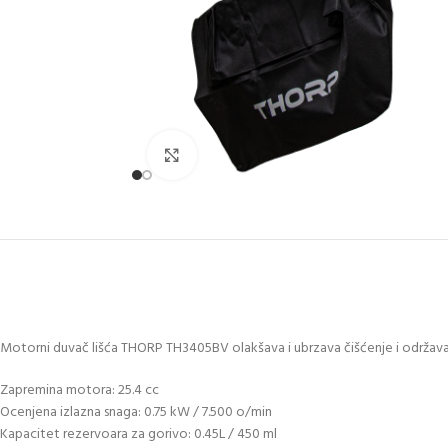
Uveličaj sliku
Motorni duvač lišća THORP TH3405BV olakšava i ubrzava čišćenje i održavanje
Zapremina motora: 25.4 cc
Ocenjena izlazna snaga: 0.75 kW / 7.500 o/min
Kapacitet rezervoara za gorivo: 0.45L / 450 ml