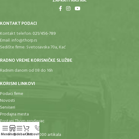
ZAPRATI NAS NA:
KONTAKT PODACI
Kontakt telefon:
021/456-789
Email:
info@thorp.rs
Sedište firme: Svetosavska 70a, Kać
RADNO VREME KORISNIČKE SLUŽBE
Radnim danom od 08 do 16h
KORISNI LINKOVI
Podaci firme
Novosti
Serviseri
Prodajna mesta
Postani Thorp prodavac
3 godine garancije
Moto-Bike preko 30.000 artikala
Menu
Shop
Sidebar
Cart
Pozovite nas