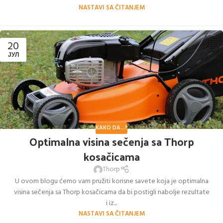
NASTAVI SA ČITANJEM
20
ЈУЛ
KAKO DA...?
Optimalna visina sečenja sa Thorp
kosačicama
Thorp
U ovom blogu ćemo vam pružiti korisne savete koja je optimalna
visina sečenja sa Thorp kosačicama da bi postigli nabolje rezultate
i iz...
NASTAVI SA ČITANJEM