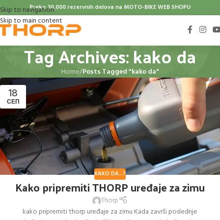
Preko 30.000 rezervnih delova na
MOTO-BIKE WEB SHOPU
Skip to navigation
Skip to main content
Tag Archives: kako da
Home
/
Posts Tagged "kako da"
18
СЕП
KAKO DA...?
Kako pripremiti THORP uređaje za zimu
Thorp
kako pripremiti thorp uređaje za zimu Kada završi poslednje