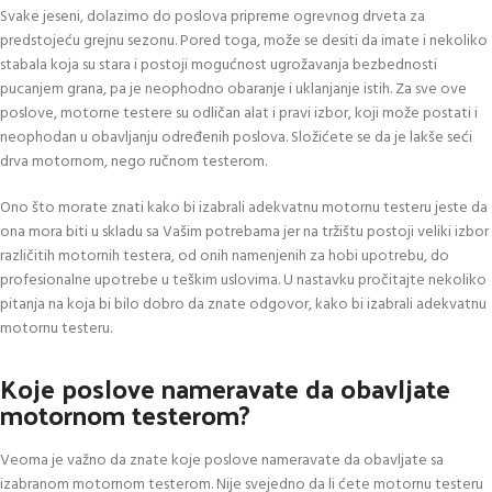
Svake jeseni, dolazimo do poslova pripreme ogrevnog drveta za
predstojeću grejnu sezonu. Pored toga, može se desiti da imate i nekoliko
stabala koja su stara i postoji mogućnost ugrožavanja bezbednosti
pucanjem grana, pa je neophodno obaranje i uklanjanje istih. Za sve ove
poslove, motorne testere su odličan alat i pravi izbor, koji može postati i
neophodan u obavljanju određenih poslova. Složićete se da je lakše seći
drva motornom, nego ručnom testerom.
Ono što morate znati kako bi izabrali adekvatnu motornu testeru jeste da
ona mora biti u skladu sa Vašim potrebama jer na tržištu postoji veliki izbor
različitih motornih testera, od onih namenjenih za hobi upotrebu, do
profesionalne upotrebe u teškim uslovima. U nastavku pročitajte nekoliko
pitanja na koja bi bilo dobro da znate odgovor, kako bi izabrali adekvatnu
motornu testeru.
Koje poslove nameravate da obavljate
motornom testerom?
Veoma je važno da znate koje poslove nameravate da obavljate sa
izabranom motornom testerom. Nije svejedno da li ćete motornu testeru