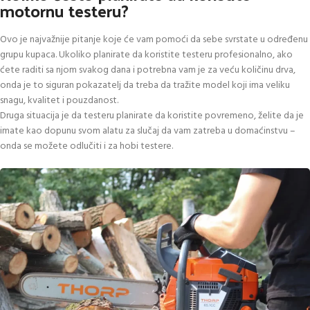
motornu testeru?
Ovo je najvažnije pitanje koje će vam pomoći da sebe svrstate u određenu
grupu kupaca. Ukoliko planirate da koristite testeru profesionalno, ako
ćete raditi sa njom svakog dana i potrebna vam je za veću količinu drva,
onda je to siguran pokazatelj da treba da tražite model koji ima veliku
snagu, kvalitet i pouzdanost.
Druga situacija je da testeru planirate da koristite povremeno, želite da je
imate kao dopunu svom alatu za slučaj da vam zatreba u domaćinstvu –
onda se možete odlučiti i za hobi testere.