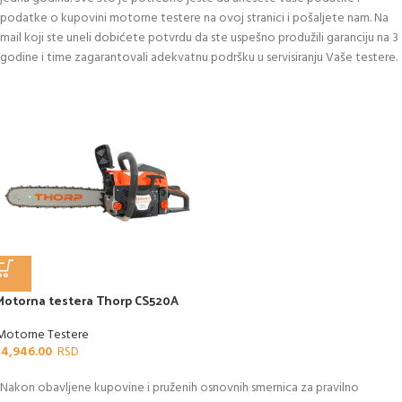
podatke o kupovini motorne testere na ovoj stranici i pošaljete nam. Na
mail koji ste uneli dobićete potvrdu da ste uspešno produžili garanciju na 3
godine i time zagarantovali adekvatnu podršku u servisiranju Vaše testere.
Motorna testera Thorp CS520A
Motorne Testere
14,946.00
Nakon obavljene kupovine i pruženih osnovnih smernica za pravilno