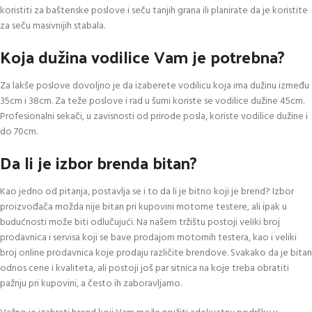
koristiti za baštenske poslove i seču tanjih grana ili planirate da je koristite
za seču masivnijih stabala.
Koja dužina vodilice Vam je potrebna?
Za lakše poslove dovoljno je da izaberete vodilicu koja ima dužinu između
35cm i 38cm. Za teže poslove i rad u šumi koriste se vodilice dužine 45cm.
Profesionalni sekači, u zavisnosti od prirode posla, koriste vodilice dužine i
do 70cm.
Da li je izbor brenda bitan?
Kao jedno od pitanja, postavlja se i to da li je bitno koji je brend? Izbor
proizvođača možda nije bitan pri kupovini motorne testere, ali ipak u
budućnosti može biti odlučujući. Na našem tržištu postoji veliki broj
prodavnica i servisa koji se bave prodajom motornih testera, kao i veliki
broj online prodavnica koje prodaju različite brendove. Svakako da je bitan
odnos cene i kvaliteta, ali postoji još par sitnica na koje treba obratiti
pažnju pri kupovini, a često ih zaboravljamo.