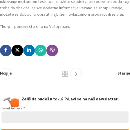
rukovanje motornom testerom, možete se adekvatno posvetiti poslu koji
treba da obavite. Za sve dodatne informacije vezano za Thorp uređaje,
možete se slobodno obratiti najbližem ovlašćenom prodavcu ili servisu.
Thorp – ponosni što smo na Vašoj strani.
Novije
Starije
Želiš da budeš u toku? Prijavi se na naš newsletter:
Email Adresa
*