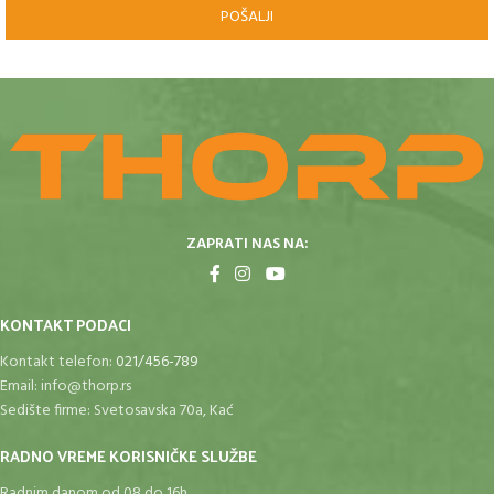
POŠALJI
ZAPRATI NAS NA:
KONTAKT PODACI
Kontakt telefon:
021/456-789
Email:
info@thorp.rs
Sedište firme: Svetosavska 70a, Kać
RADNO VREME KORISNIČKE SLUŽBE
Radnim danom od 08 do 16h