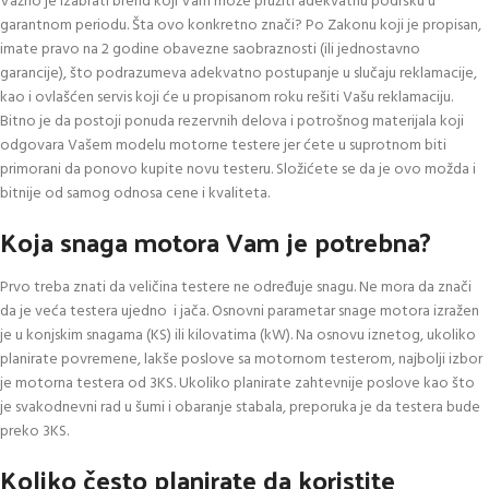
Važno je izabrati brend koji Vam može pružiti adekvatnu podršku u
garantnom periodu. Šta ovo konkretno znači? Po Zakonu koji je propisan,
imate pravo na 2 godine obavezne saobraznosti (ili jednostavno
garancije), što podrazumeva adekvatno postupanje u slučaju reklamacije,
kao i ovlašćen servis koji će u propisanom roku rešiti Vašu reklamaciju.
Bitno je da postoji ponuda rezervnih delova i potrošnog materijala koji
odgovara Vašem modelu motorne testere jer ćete u suprotnom biti
primorani da ponovo kupite novu testeru. Složićete se da je ovo možda i
bitnije od samog odnosa cene i kvaliteta.
Koja snaga motora Vam je potrebna?
Prvo treba znati da veličina testere ne određuje snagu. Ne mora da znači
da je veća testera ujedno i jača. Osnovni parametar snage motora izražen
je u konjskim snagama (KS) ili kilovatima (kW). Na osnovu iznetog, ukoliko
planirate povremene, lakše poslove sa motornom testerom, najbolji izbor
je motorna testera od 3KS. Ukoliko planirate zahtevnije poslove kao što
je svakodnevni rad u šumi i obaranje stabala, preporuka je da testera bude
preko 3KS.
Koliko često planirate da koristite