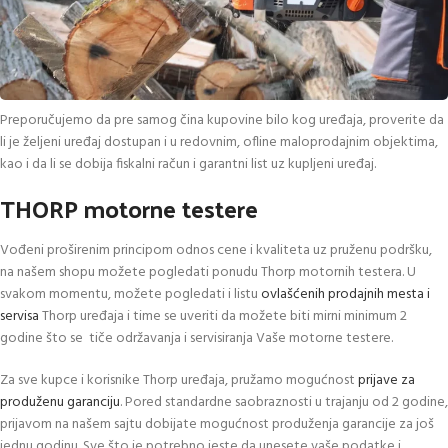
Preporučujemo da pre samog čina kupovine bilo kog uređaja, proverite da
li je željeni uređaj dostupan i u redovnim, ofline maloprodajnim objektima,
kao i da li se dobija fiskalni račun i garantni list uz kupljeni uređaj.
THORP motorne testere
Vođeni proširenim principom odnos cene i kvaliteta uz pruženu podršku,
na našem shopu možete pogledati ponudu Thorp motornih testera. U
svakom momentu, možete pogledati i listu
ovlašćenih prodajnih mesta i
servisa
Thorp uređaja i time se uveriti da možete biti mirni minimum 2
godine što se tiče održavanja i servisiranja Vaše motorne testere.
Za sve kupce i korisnike Thorp uređaja, pružamo mogućnost
prijave za
produženu garanciju
. Pored standardne saobraznosti u trajanju od 2 godine,
prijavom na našem sajtu dobijate mogućnost produženja garancije za još
jednu godinu. Sve što je potrebno jeste da unesete vaše podatke i