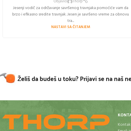
Objavio
Thorp
Jesenji vodič za održavanje savršenog travnjaka pomoćiće vam da
brzo i efikasno sredite travnjak. Jesen je savršeno vreme za obnovu
tra...
NASTAVI SA ČITANJEM
Želiš da budeš u toku? Prijavi se na naš n
KONTA
Kontak