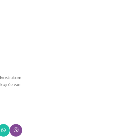
m dvostrukom
 koji će vam