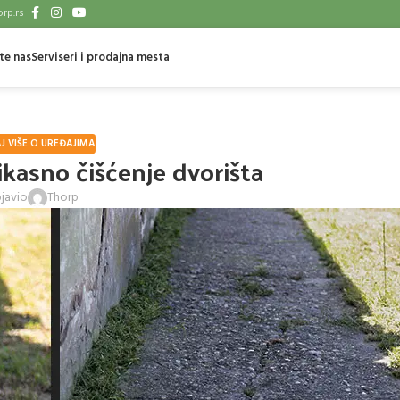
rp.rs
te nas
Serviseri i prodajna mesta
J VIŠE O UREĐAJIMA
ikasno čišćenje dvorišta
javio
Thorp