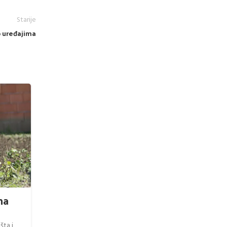
Starije
p uređajima
13
ОКТ
SAZNAJ VIŠE O UREĐAJIMA
ma
Jesenje Pripreme Zemljišta sa 
Kultivatorom
šta i