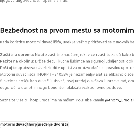
njegovu dugovečnost i optimalan rad.
Bezbednost na prvom mestu sa motorni
Kada koristite motorni duvač lišća, uvek je važno pridržavati se osnovnih b
Zaštitna oprema:
Nosite zaštitne naočare, rukavice i zaštitu za uši kako b
Pazite na okolinu:
Držite decu i kućne ljubimce na sigurnoj udaljenosti dok 
Poštujte uputstva:
Uvek sledite uputstva proizvođača za pravilnu upotreb
Motorni duvač lišća THORP TH3405BV je nezamenljiv alat za efikasno čišćen
funkcionalnošću kao duvač i usisivač, ovaj uređaj olakšava i ubrzava rad, o
dugoročno doneti mnoge benefite i olakšati svakodnevne poslove.
Saznajte više o Thorp uređajima na našem YouTube kanalu
@thorp_uredjaj
motorni duvac
thorp
uređenje dvorišta