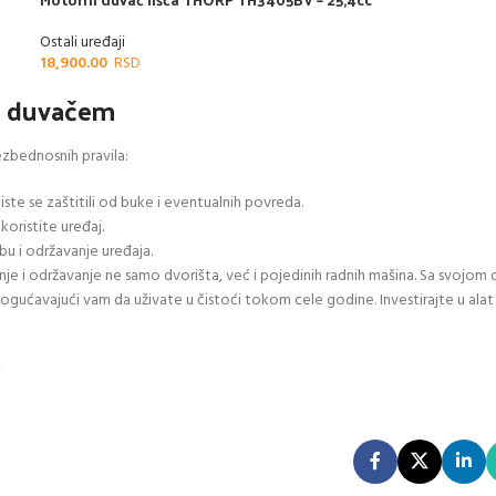
Ostali uređaji
18,900.00
m duvačem
ezbednosnih pravila:
iste se zaštitili od buke i eventualnih povreda.
koristite uređaj.
u i održavanje uređaja.
je i održavanje ne samo dvorišta, već i pojedinih radnih mašina. Sa svojo
mogućavajući vam da uživate u čistoći tokom cele godine. Investirajte u alat
i