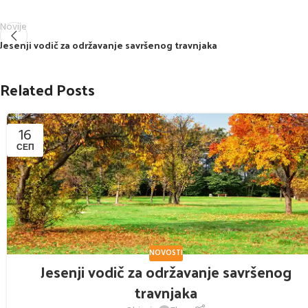
Novije
Jesenji vodič za održavanje savršenog travnjaka
Related Posts
16
СЕП
NOVOSTI
Jesenji vodič za održavanje savršenog
travnjaka