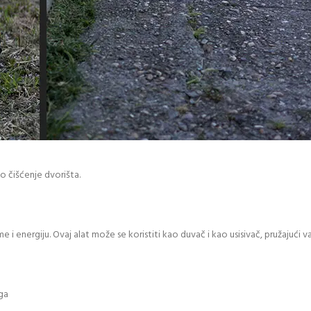
 čišćenje dvorišta.
e i energiju. Ovaj alat može se koristiti kao duvač i kao usisivač, pružajući 
ega