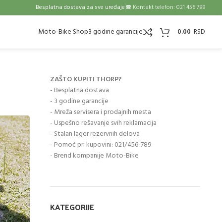
Besplatna dostava za sve uređaje
🕿 Kontakt telefon: 021 456 789
Moto-Bike Shop
3 godine garancije
0.00
ZAŠTO KUPITI THORP?
- Besplatna dostava
- 3 godine garancije
- Mreža servisera i prodajnih mesta
- Uspešno rešavanje svih reklamacija
- Stalan lager rezervnih delova
- Pomoć pri kupovini: 021/456-789
- Brend kompanije Moto-Bike
KATEGORIJE