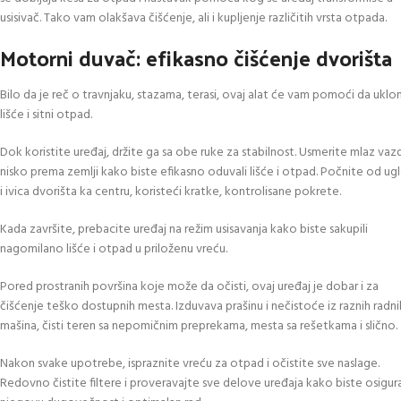
usisivač. Tako vam olakšava čišćenje, ali i kupljenje različitih vrsta otpada.
Motorni duvač: efikasno čišćenje dvorišta
Bilo da je reč o travnjaku, stazama, terasi, ovaj alat će vam pomoći da uklo
lišće i sitni otpad.
Dok koristite uređaj, držite ga sa obe ruke za stabilnost. Usmerite mlaz va
nisko prema zemlji kako biste efikasno oduvali lišće i otpad. Počnite od ug
i ivica dvorišta ka centru, koristeći kratke, kontrolisane pokrete.
Kada završite, prebacite uređaj na režim usisavanja kako biste sakupili
nagomilano lišće i otpad u priloženu vreću.
Pored prostranih površina koje može da očisti, ovaj uređaj je dobar i za
čišćenje teško dostupnih mesta. Izduvava prašinu i nečistoće iz raznih radni
mašina, čisti teren sa nepomičnim preprekama, mesta sa rešetkama i slično.
Nakon svake upotrebe, ispraznite vreću za otpad i očistite sve naslage.
Redovno čistite filtere i proveravajte sve delove uređaja kako biste osigura