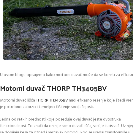
U ovom blogu opisujemo kako motorni duvač može da se koristi za efikasno
Motorni duvač THORP TH3405BV
Motorni duvač lišća
THORP TH3405BV
nudi efikasno rešenje koje štedi vrem
je potrebno za brzo i temeljno čišćenje spoljašnjosti.
Jedna od retkih prednosti koje poseduje ovaj duvač jeste dvostruka
funkcionalnost. To znači da on nije samo duvač lišća, već je i usisivač. Uz nj
se dobijaju kesa za otpad i nastavak pomoću kog se uređaj transformiše u