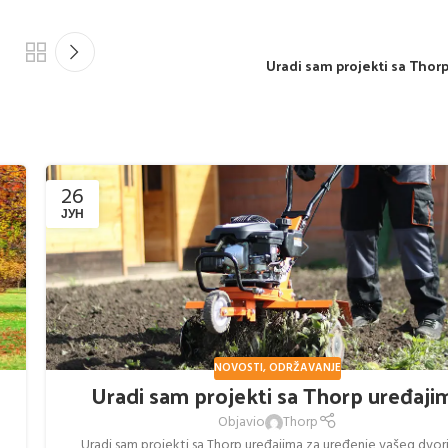
Uradi sam projekti sa Thor
26
ЈУН
NOVOSTI
,
ODRŽAVANJE
Uradi sam projekti sa Thorp uređaji
Objavio
Thorp
Uradi sam projekti sa Thorp uređajima za uređenje vašeg dvori