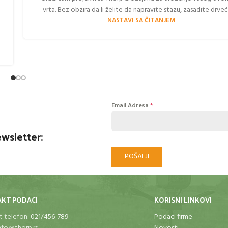
vrta. Bez obzira da li želite da napravite stazu, zasadite drveće 
NASTAVI SA ČITANJEM
Email Adresa
*
ewsletter:
POŠALJI
KT PODACI
KORISNI LINKOVI
t telefon:
021/456-789
Podaci firme