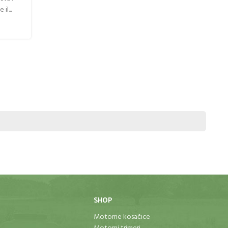
Objavio
Thorp
il...
Jesenje pripreme zemljišta sa moto-kultivatorom Jes
promene u baštovanstvu koje omogućavaju kreativne 
radove na ot...
NASTAVI SA ČITANJEM
SHOP
Motorne kosačice