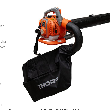
nite
zduha
lova
h
li
Motorni duvač lišća THORP TH3405BV – 25,4cc