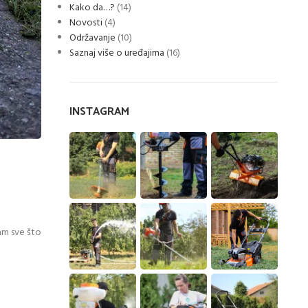
Kako da…?
(14)
Novosti
(4)
Održavanje
(10)
Saznaj više o uređajima
(16)
INSTAGRAM
vam sve što